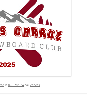
zed
le
09/07/2024
par
Vaness
.