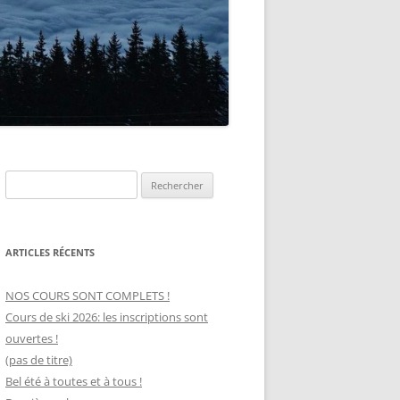
Rechercher :
ARTICLES RÉCENTS
NOS COURS SONT COMPLETS !
Cours de ski 2026: les inscriptions sont
ouvertes !
(pas de titre)
Bel été à toutes et à tous !