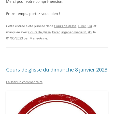
Merci pour votre compréhension.
Entre-temps, portez-vous bien !
Cette entrée a été publiée dans
Cours de glisse
,
Hiver
,
Ski
, et
marquée avec
Cours de glisse
,
hiver
,
ingenepiwetrust
,
ski
, le
01/05/2023
par
Marie-Anne
.
Cours de glisse du dimanche 8 janvier 2023
Laisser un commentaire