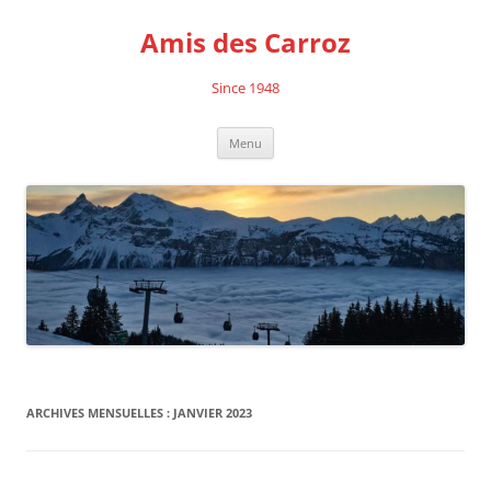
Aller
au
Amis des Carroz
contenu
Since 1948
Menu
ARCHIVES MENSUELLES :
JANVIER 2023