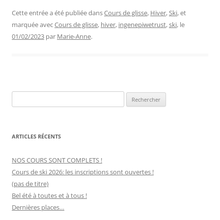
Cette entrée a été publiée dans
Cours de glisse
,
Hiver
,
Ski
, et
marquée avec
Cours de glisse
,
hiver
,
ingenepiwetrust
,
ski
, le
01/02/2023
par
Marie-Anne
.
Rechercher :
ARTICLES RÉCENTS
NOS COURS SONT COMPLETS !
Cours de ski 2026: les inscriptions sont ouvertes !
(pas de titre)
Bel été à toutes et à tous !
Dernières places…