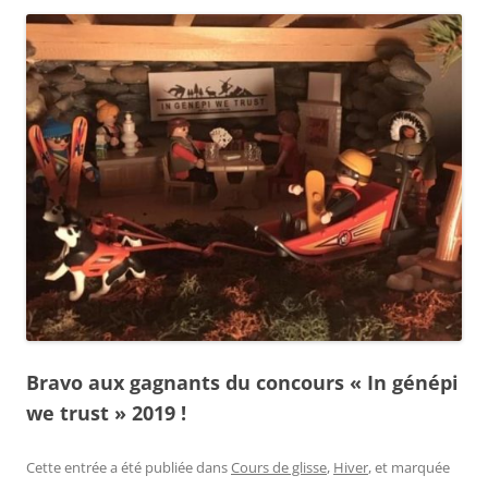
Bravo aux gagnants du concours « In génépi
we trust » 2019 !
Cette entrée a été publiée dans
Cours de glisse
,
Hiver
, et marquée