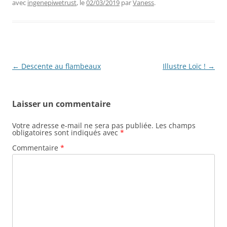
avec
ingenepiwetrust
, le
02/03/2019
par
Vaness
.
Navigation
←
Descente au flambeaux
Illustre Loïc !
→
des
articles
Laisser un commentaire
Votre adresse e-mail ne sera pas publiée.
Les champs
obligatoires sont indiqués avec
*
Commentaire
*