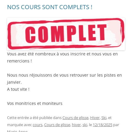
NOS COURS SONT COMPLETS !
Vous avez été nombreux à vous inscrire et nous vous en
remercions !
Nous nous réjouissons de vous retrouver sur les pistes en
janvier.
A tout vite !
Vos monitrices et moniteurs
Cette entrée a été publiée dans
Cours de glisse
,
Hiver
,
Ski
, et
marquée avec
cours
,
Cours de glisse
,
hiver
,
ski
, le
12/18/2025
par
Marie-Anne
.