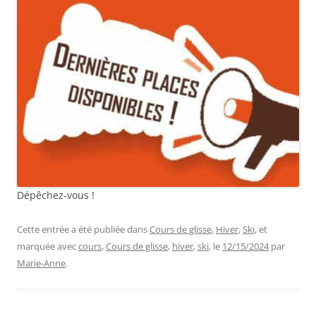
Dépêchez-vous !
Cette entrée a été publiée dans
Cours de glisse
,
Hiver
,
Ski
, et
marquée avec
cours
,
Cours de glisse
,
hiver
,
ski
, le
12/15/2024
par
Marie-Anne
.