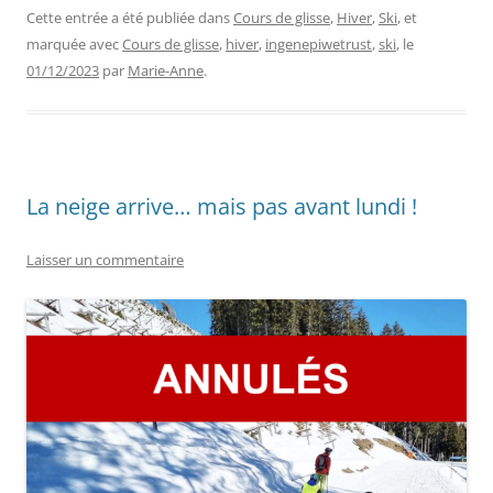
Cette entrée a été publiée dans
Cours de glisse
,
Hiver
,
Ski
, et
marquée avec
Cours de glisse
,
hiver
,
ingenepiwetrust
,
ski
, le
01/12/2023
par
Marie-Anne
.
La neige arrive… mais pas avant lundi !
Laisser un commentaire