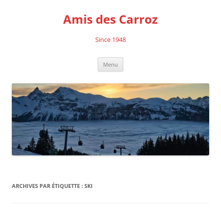
Aller
au
Amis des Carroz
contenu
Since 1948
Menu
ARCHIVES PAR ÉTIQUETTE :
SKI