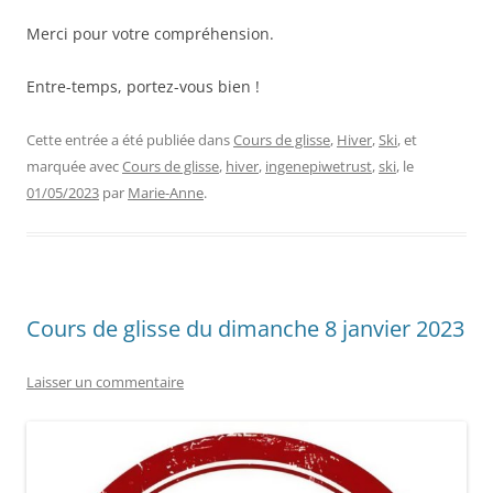
Merci pour votre compréhension.
Entre-temps, portez-vous bien !
Cette entrée a été publiée dans
Cours de glisse
,
Hiver
,
Ski
, et
marquée avec
Cours de glisse
,
hiver
,
ingenepiwetrust
,
ski
, le
01/05/2023
par
Marie-Anne
.
Cours de glisse du dimanche 8 janvier 2023
Laisser un commentaire