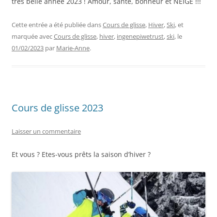
très belle année 2023 ! Amour, santé, bonheur et NEIGE !!!
Cette entrée a été publiée dans
Cours de glisse
,
Hiver
,
Ski
, et
marquée avec
Cours de glisse
,
hiver
,
ingenepiwetrust
,
ski
, le
01/02/2023
par
Marie-Anne
.
Cours de glisse 2023
Laisser un commentaire
Et vous ? Etes-vous prêts la saison d’hiver ?