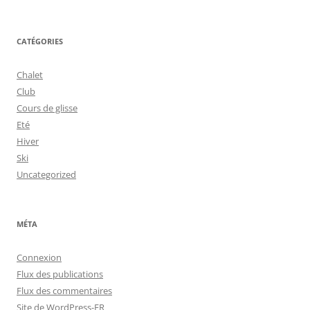
CATÉGORIES
Chalet
Club
Cours de glisse
Eté
Hiver
Ski
Uncategorized
MÉTA
Connexion
Flux des publications
Flux des commentaires
Site de WordPress-FR