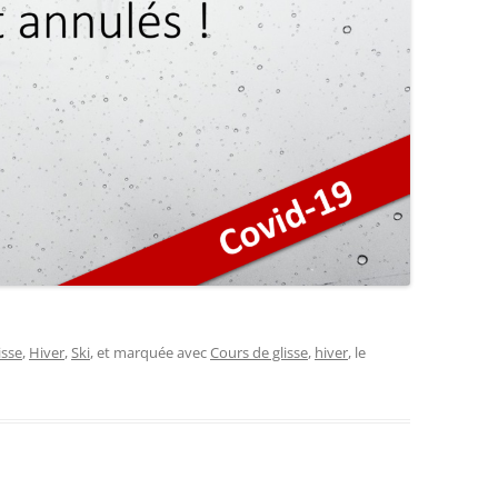
isse
,
Hiver
,
Ski
, et marquée avec
Cours de glisse
,
hiver
, le