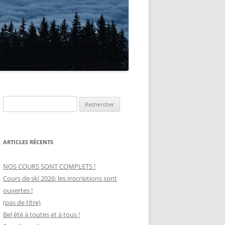
Rechercher :
ARTICLES RÉCENTS
NOS COURS SONT COMPLETS !
Cours de ski 2026: les inscriptions sont
ouvertes !
(pas de titre)
Bel été à toutes et à tous !