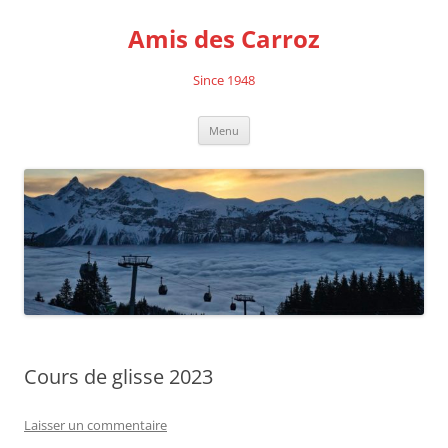
Aller
au
Amis des Carroz
contenu
Since 1948
Menu
Cours de glisse 2023
Laisser un commentaire