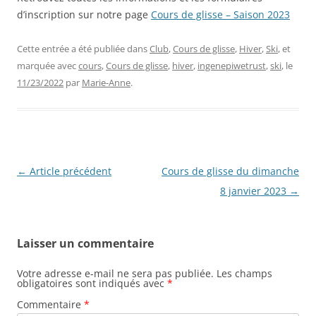
d’inscription sur notre page
Cours de glisse – Saison 2023
Cette entrée a été publiée dans
Club
,
Cours de glisse
,
Hiver
,
Ski
, et
marquée avec
cours
,
Cours de glisse
,
hiver
,
ingenepiwetrust
,
ski
, le
11/23/2022
par
Marie-Anne
.
Navigation
←
Article précédent
Cours de glisse du dimanche
des
8 janvier 2023
→
articles
Laisser un commentaire
Votre adresse e-mail ne sera pas publiée.
Les champs
obligatoires sont indiqués avec
*
Commentaire
*