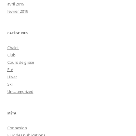
avril 2019
février 2019
CATÉGORIES
Chalet
Club
Cours de glisse
Eté
Hiver
Ski
Uncategorized
MÉTA
Connexion
Flux des publications