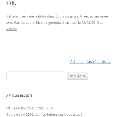
17h.
Cette entrée a été publiée dans
Cours de glisse
,
Hiver
, et marquée
avec
Carroz
,
cours
,
hiver
,
ingenepiwetrust
,
ski
, le
02/02/2019
par
Vaness
.
Navigation
Articles plus récents
→
des
Rechercher :
articles
ARTICLES RÉCENTS
NOS COURS SONT COMPLETS !
Cours de ski 2026: les inscriptions sont ouvertes !