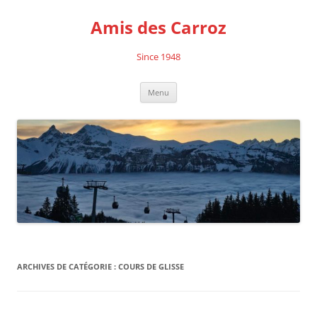
Aller
au
Amis des Carroz
contenu
Since 1948
Menu
ARCHIVES DE CATÉGORIE :
COURS DE GLISSE